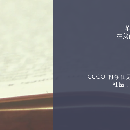
在我
CCCO 的存
社區