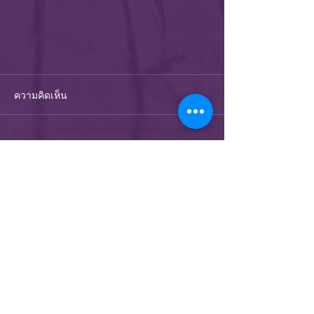
ความคิดเห็น
เขียนความคิดเห็น…
渥太华华人基督教会
116 Empress Avenue
Ottawa, ON, K1R 7G2
Email:
admin@ccco.on.ca
Phone:
(613) 563-3043
Fax:
(613) 563-3344