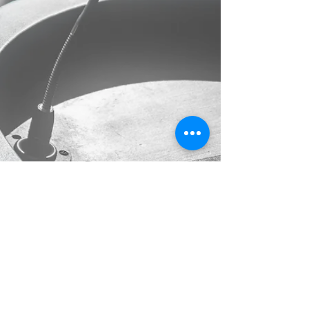
渥太华华人基督教会
116 Empress Avenue
Ottawa, ON, K1R 7G2
Email:
admin@ccco.on.ca