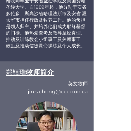
谢牧师毕业于安省圣经学院及美国费城
圣经大学。自1989年起，他分别于安省
多伦多、斯高沙省哈理法斯市及安省 渥
太华市担任行政及牧养工作。他的负担
是领人归主、并培养他们成为耶稣基督
的门徒。他热爱查考及教导圣经真理、
推动及训练教会小组事工及关顾事工，
鼓励及推动信徒灵命操练及个人成长。
牧师简介
郑镇瑞
英文牧师
jin.s.chong@ccco.on.ca