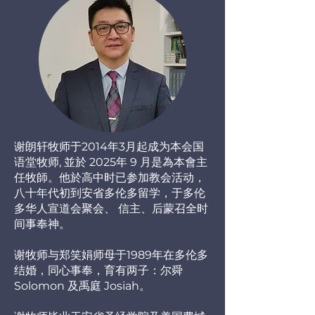
谢朗轩牧师于2014年3月起成为本会国
语堂牧师, 並於 2025年 9 月是為本會主
任牧師。他於高中时已参加教会活动，
八十年代初到安省多伦多留学，于多伦
多华人宣道会聚会、 信主、后蒙召全时
间事奉神。
谢牧师与郑笑娟师母于1989年在多伦多
结婚，同心事奉，育有两子：尔舜
Solomon 及禹庭 Josiah。