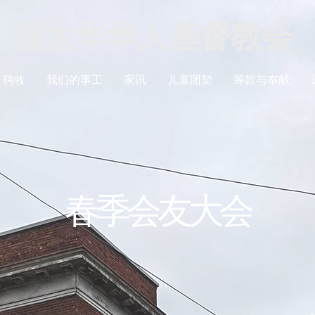
渥太华华人基督教会
聘牧
我们的事工
家讯
儿童团契
筹款与奉献
春季会友大会