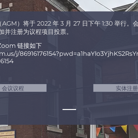
AGM）将于 2022 年 3 月 27 日下午 1:30 
加并注册为议程项目投票。
Zoom 链接如下
oom.us/j/86916176154?pwd=a1haYlo3YjhKS2
 6154
会议议程
实体注册