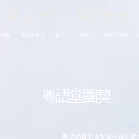
渥太华华人基督教会
聘牧
我们的事工
家讯
儿童团契
筹款与奉献
粤語堂團契
粵語約書亞團契每季都有聚