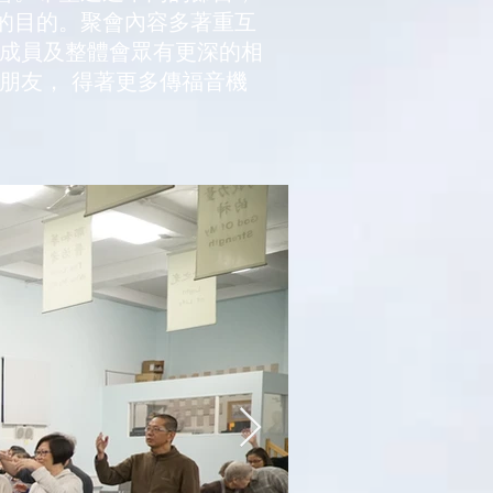
的目的。聚會內容多著重互
組成員及整體會眾有更深的相
朋友， 得著更多傳福音機