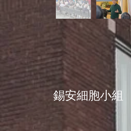
錫安細胞小組