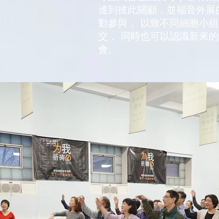
達到彼此關顧，並福音外展
動參與， 以致不同細胞小
交， 同時也可以認識新來的
會。