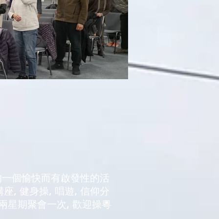
的一個愉快而有啟發性的活
座, 健身操, 唱遊, 信仰分
兩星期聚會一次, 歡迎操粵